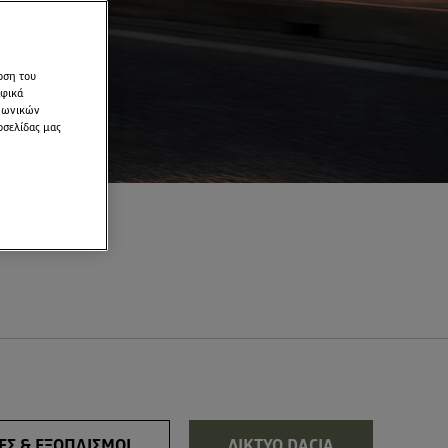
οση του
αφικά
ινωνικών
οσελίδας μας
ΕΣ & ΕΞΟΠΛΙΣΜΟΙ
ΔΙΚΤΥΟ DACIA