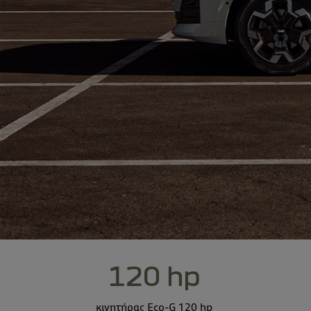
120 hp
κινητήρας Eco-G 120 hp