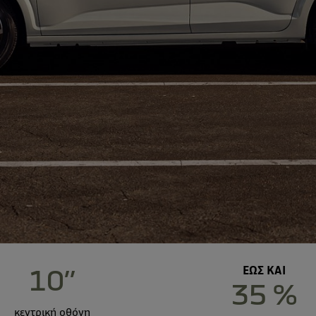
10’’
ΕΩΣ ΚΑΙ
35 %
κεντρική οθόνη