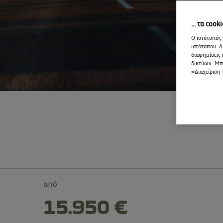
... τα cook
Ο ιστότοπός 
ιστότοπου. Α
διαφημίσεις 
δικτύων. Μπο
«Διαχείριση 
από
15.950 €