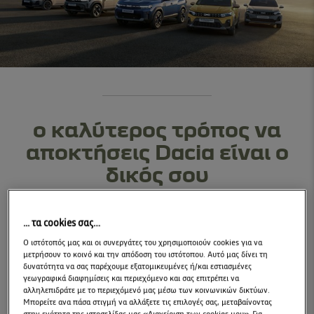
ο καλύτερος τρόπος να
αποκτήσεις Dacia είναι ο
δικός σου
Αποκτήστε τώρα τα μοντέλα Dacia Sandero,
... τα cookies σας…
Sandero Stepway, Duster, Bigster και Jogger
Ο ιστότοπός μας και οι συνεργάτες του χρησιμοποιούν cookies για να
με το πρόγραμμα Dacia Your Way, για
μετρήσουν το κοινό και την απόδοση του ιστότοπου. Αυτό μας δίνει τη
δυνατότητα να σας παρέχουμε εξατομικευμένες ή/και εστιασμένες
περιορισμένο αριθμό αυτοκινήτων.
γεωγραφικά διαφημίσεις και περιεχόμενο και σας επιτρέπει να
αλληλεπιδράτε με το περιεχόμενό μας μέσω των κοινωνικών δικτύων.
Μπορείτε ανα πάσα στιγμή να αλλάξετε τις επιλογές σας, μεταβαίνοντας
✓ Your Way στην Επιλογή Χρηματοδότησης