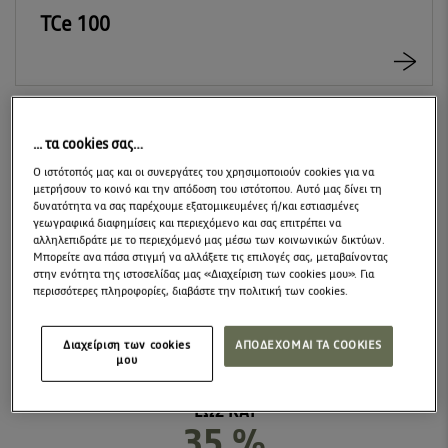
TCe 100
... τα cookies σας…
Ο ιστότοπός μας και οι συνεργάτες του χρησιμοποιούν cookies για να
Ο ΠΡΩΤΟΣ ΚΙΝΗΤΗΡΑΣ 2ΠΛΟΥ ΚΑΥΣΙΜΟΥ (ΒΕΝΖΙΝΗΣ-LPG) ΤΗΣ
μετρήσουν το κοινό και την απόδοση του ιστότοπου. Αυτό μας δίνει τη
DACIA
δυνατότητα να σας παρέχουμε εξατομικευμένες ή/και εστιασμένες
ΚΙΝΗΤΗΡΑΣ 2ΠΛΟΥ
γεωγραφικά διαφημίσεις και περιεχόμενο και σας επιτρέπει να
αλληλεπιδράτε με το περιεχόμενό μας μέσω των κοινωνικών δικτύων.
ΚΑΥΣΙΜΟΥ ECO-G 120
Μπορείτε ανα πάσα στιγμή να αλλάξετε τις επιλογές σας, μεταβαίνοντας
στην ενότητα της ιστοσελίδας μας «Διαχείριση των cookies μου». Για
περισσότερες πληροφορίες, διαβάστε την πολιτική των cookies.
ΚΙΝΗΤΗΡΑΣ
120 hp
Διαχείριση των cookies
ΑΠΟΔΕΧΟΜΑΙ ΤΑ COOKIES
μου
Eco-G
ΕΩΣ ΚΑΙ
35 %