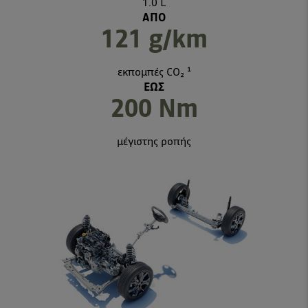
1.0 L
ΑΠΟ
121 g/km
εκπομπές CO₂ ¹
ΕΩΣ
200 Nm
μέγιστης ροπής