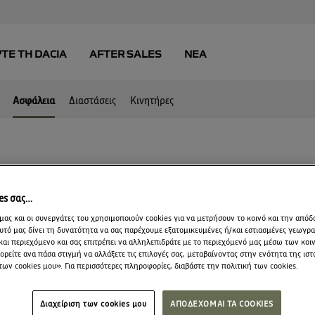
Ασφάλεια
Διαστάσεις
Κινητήρες
ΕΙΑ ΚΑΙ ΟΔΗΓΙΚΗ 
ies σας…
μας και οι συνεργάτες του χρησιμοποιούν cookies για να μετρήσουν το κοινό και την απόδ
υτό μας δίνει τη δυνατότητα να σας παρέχουμε εξατομικευμένες ή/και εστιασμένες γεωγρ
ΣΥΣΤΗΜΑΤΑ ΑΣΦΑΛΕΙΑ
και περιεχόμενο και σας επιτρέπει να αλληλεπιδράτε με το περιεχόμενό μας μέσω των κο
ρείτε ανα πάσα στιγμή να αλλάξετε τις επιλογές σας, μεταβαίνοντας στην ενότητα της ιστ
των cookies μου». Για περισσότερες πληροφορίες, διαβάστε την πολιτική των cookies.
τάνταρ εξοπλισμό που συμμορφώνεται με 
Διαχείριση των cookies μου
ΑΠΟΔΕΧΟΜΑΙ ΤΑ COOKIES
 και κάνει όλα σας τα ταξίδια ευκολότε