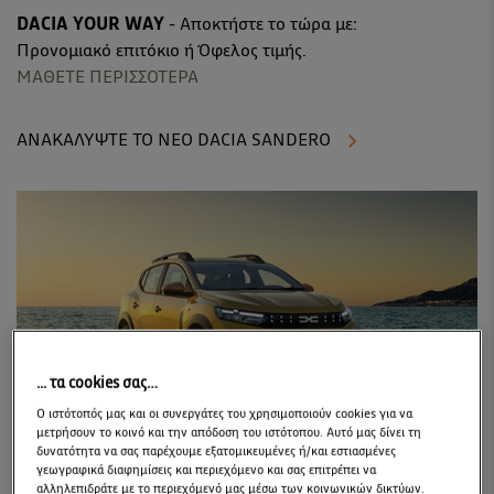
DACIA YOUR WAY
- Αποκτήστε το τώρα με:
Προνομιακό επιτόκιο ή Όφελος τιμής.
ΜΑΘΕΤΕ ΠΕΡΙΣΣΟΤΕΡΑ
ΑΝΑΚΑΛΥΨΤΕ ΤΟ ΝΕΟ DACIA SANDERO
... τα cookies σας…
Ο ιστότοπός μας και οι συνεργάτες του χρησιμοποιούν cookies για να
μετρήσουν το κοινό και την απόδοση του ιστότοπου. Αυτό μας δίνει τη
δυνατότητα να σας παρέχουμε εξατομικευμένες ή/και εστιασμένες
γεωγραφικά διαφημίσεις και περιεχόμενο και σας επιτρέπει να
ΝΕΟ DACIA SANDERO STEPWAY
αλληλεπιδράτε με το περιεχόμενό μας μέσω των κοινωνικών δικτύων.