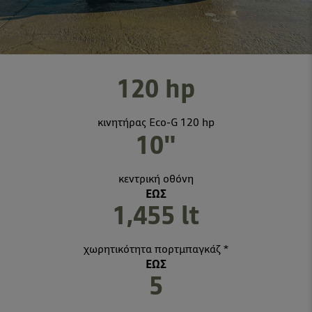
120 hp
κινητήρας Eco-G 120 hp
10"
κεντρική οθόνη
ΕΩΣ
1,455 lt
χωρητικότητα πορτμπαγκάζ *
ΕΩΣ
5