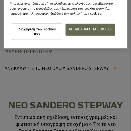
Μπορείτε ανα πάσα στιγμή να αλλάξετε τις επιλογές σας, μεταβαίνοντας
στην ενότητα της ιστοσελίδας μας «Διαχείριση των cookies μου». Για
από 17.350€
περισσότερες πληροφορίες, διαβάστε την πολιτική των cookies.
με 5 χρόνια εγγύηση
Διαχείριση των cookies
ΑΠΟΔΕΧΟΜΑΙ ΤΑ COOKIES
μου
DACIA YOUR WAY
- Αποκτήστε το τώρα με:
Προνομιακό επιτόκιο ή Όφελος τιμής.
ΜΑΘΕΤΕ ΠΕΡΙΣΣΟΤΕΡΑ
ΑΝΑΚΑΛΥΨΤΕ ΤΟ ΝΕΟ DACIA SANDERO STEPWAY
ΝΕΟ SANDERO STEPWAY
Εντυπωσιακή σχεδίαση, έντονες γραμμές και
φωτιστική υπογραφή σε σχήμα «Τ»: το νέο