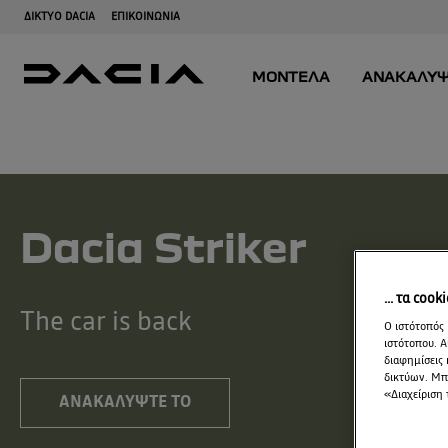
Dacia Striker
... τα cook
The car is back
Ο ιστότοπός 
ιστότοπου. Α
διαφημίσεις 
δικτύων. Μπο
«Διαχείριση 
ΑΝΑΚΑΛΎΨΤΕ ΤΟ