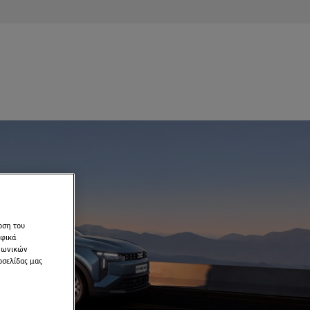
οση του
αφικά
ινωνικών
οσελίδας μας