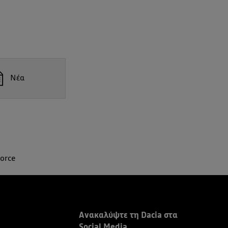
Νέα
force