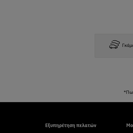
Γκάμ
*Πωλ