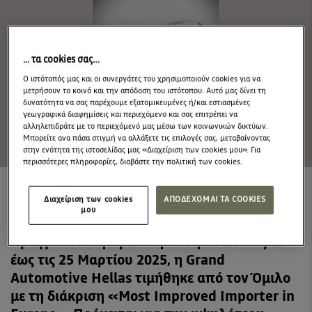
... τα cookies σας…
Ο ιστότοπός μας και οι συνεργάτες του χρησιμοποιούν cookies για να
μετρήσουν το κοινό και την απόδοση του ιστότοπου. Αυτό μας δίνει τη
δυνατότητα να σας παρέχουμε εξατομικευμένες ή/και εστιασμένες
γεωγραφικά διαφημίσεις και περιεχόμενο και σας επιτρέπει να
αλληλεπιδράτε με το περιεχόμενό μας μέσω των κοινωνικών δικτύων.
Μπορείτε ανα πάσα στιγμή να αλλάξετε τις επιλογές σας, μεταβαίνοντας
στην ενότητα της ιστοσελίδας μας «Διαχείριση των cookies μου». Για
περισσότερες πληροφορίες, διαβάστε την πολιτική των cookies.
Διαχείριση των cookies
ΑΠΟΔΕΧΟΜΑΙ ΤΑ COOKIES
Στο πλαίσιο του Παγκόσμιου Συνεδρίου
μου
Εισαγωγέων του Renault Group, που
πραγματοποιήθηκε στην Αθήνα από τις 23
έως τις 25 Μαρτίου 2025, η Grand
Automotive Hellas τιμήθηκε από τον Όμιλο
με τη διάκριση «Most Improved Importer in