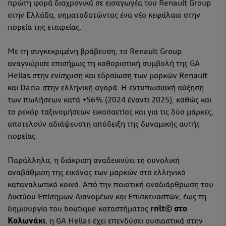
πρώτη φορά διαχρονικά σε εισαγωγέα του Renault Group
στην Ελλάδα, σηματοδοτώντας ένα νέο κεφάλαιο στην
πορεία της εταιρείας.
Με τη συγκεκριμένη βράβευση, το Renault Group
αναγνώρισε επισήμως τη καθοριστική συμβολή της GA
Hellas στην ενίσχυση και εδραίωση των μαρκών Renault
και Dacia στην ελληνική αγορά. Η εντυπωσιακή αύξηση
των πωλήσεων κατά +56% (2024 έναντι 2025), καθώς και
το ρεκόρ ταξινομήσεων εικοσαετίας και για τις δύο μάρκες,
αποτελούν αδιάψευστη απόδειξη της δυναμικής αυτής
πορείας.
Παράλληλα, η διάκριση αναδεικνύει τη συνολική
αναβάθμιση της εικόνας των μαρκών στο ελληνικό
καταναλωτικό κοινό. Από την ποιοτική αναδιάρθρωση του
Δικτύου Επίσημων Διανομέων και Επισκευαστών, έως τη
δημιουργία του boutique καταστήματος
rnlt© στο
Κολωνάκι
, η GA Hellas έχει επενδύσει ουσιαστικά στην