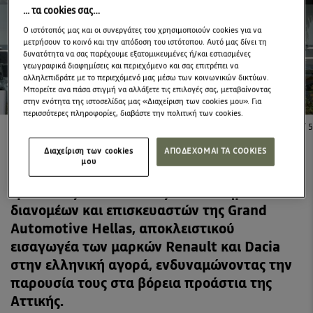
... τα cookies σας…
Ο ιστότοπός μας και οι συνεργάτες του χρησιμοποιούν cookies για να
μετρήσουν το κοινό και την απόδοση του ιστότοπου. Αυτό μας δίνει τη
δυνατότητα να σας παρέχουμε εξατομικευμένες ή/και εστιασμένες
γεωγραφικά διαφημίσεις και περιεχόμενο και σας επιτρέπει να
αλληλεπιδράτε με το περιεχόμενό μας μέσω των κοινωνικών δικτύων.
Μπορείτε ανα πάσα στιγμή να αλλάξετε τις επιλογές σας, μεταβαίνοντας
στην ενότητα της ιστοσελίδας μας «Διαχείριση των cookies μου». Για
περισσότερες πληροφορίες, διαβάστε την πολιτική των cookies.
1
/
5
Διαχείριση των cookies
ΑΠΟΔΕΧΟΜΑΙ ΤΑ COOKIES
μου
Η εταιρεία «ΕΚΚΑ ΑΥΤΟΚΙΝΗΤΑ»
εμπλουτίζει το δίκτυο εξουσιοδοτημένων
διανομέων και επισκευαστών της Grand
Automotive Hellas, αποκλειστικού
εισαγωγέα των μαρκών Renault και Dacia
στην ελληνική αγορά, ενδυναμώνοντας την
παρουσία τους στα βόρεια προάστια της
Αττικής.