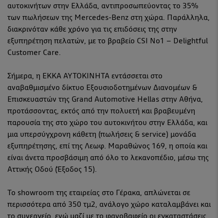
αυτοκινήτων στην Ελλάδα, αντιπροσωπεύοντας το 35%
των πωλήσεων της Mercedes-Benz στη χώρα. Παράλληλα,
διακρινόταν κάθε χρόνο για τις επιδόσεις της στην
εξυπηρέτηση πελατών, με το βραβείο CSI No1 – Delightful
Customer Care.
Σήμερα, η ΕΚΚΑ ΑΥΤΟΚΙΝΗΤΑ εντάσσεται στο
αναβαθμισμένο δίκτυο Εξουσιοδοτημένων Διανομέων &
Επισκευαστών της Grand Automotive Hellas στην Αθήνα,
προτάσσοντας, εκτός από την πολυετή και βραβευμένη
παρουσία της στο χώρο του αυτοκινήτου στην Ελλάδα, και
μια υπερσύγχρονη κάθετη (πωλήσεις & service) μονάδα
εξυπηρέτησης, επί της Λεωφ. Μαραθώνος 169, η οποία και
είναι άνετα προσβάσιμη από όλο το λεκανοπέδιο, μέσω της
Αττικής Οδού (Έξοδος 15).
Το showroom της εταιρείας στο Γέρακα, απλώνεται σε
περισσότερα από 350 τμ2, ανάλογο χώρο καταλαμβάνει και
το συνεργείo, ενώ μαζί με το φανοβαφείο οι εγκαταστάσεις