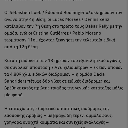
Οι Sébastien Loeb / Édouard Boulanger ολοκλήρωσαν τον
αγώνα στην 4η θέση, οι Lucas Moraes / Dennis Zenz
κατέλαβαν την 7η θέση στο πρώτο τους Dakar Rally με την
ομάδα, ενώ οι Cristina Gutiérrez / Pablo Moreno
τερμάτισαν 11οι, έχοντας ξεκινήσει την τελευταία ειδική
από τη 12η θέση.
Κατά τη διάρκεια των 13 ημερών του εξαντλητικού αγώνα,
σε συνολική απόσταση 7.976 χιλιομέτρων – εκ των οποίων
τα 4.809 χλμ. ειδικών διαδρομών – η ομάδα Dacia
Sandriders πέτυχε δύο νίκες σε ειδικές διαδρομές και
βρέθηκε εκτός πρώτης τριάδας της γενικής κατάταξης μόλις
μία φορά.
Η επιτυχία στις εξαιρετικά απαιτητικές διαδρομές της
Σαουδικής Αραβίας – με βραχώδη τερέν, αμμόλοφους,
γρήγορα ανοιχτά κομμάτια και συνεχείς εναλλαγές –