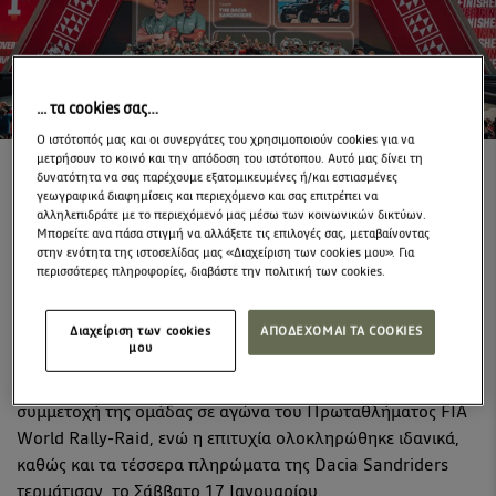
... τα cookies σας…
Ο ιστότοπός μας και οι συνεργάτες του χρησιμοποιούν cookies για να
μετρήσουν το κοινό και την απόδοση του ιστότοπου. Αυτό μας δίνει τη
δυνατότητα να σας παρέχουμε εξατομικευμένες ή/και εστιασμένες
γεωγραφικά διαφημίσεις και περιεχόμενο και σας επιτρέπει να
Η ομάδα Dacia Sandriders κατέκτησε τη νίκη στο 48ο Rally
αλληλεπιδράτε με το περιεχόμενό μας μέσω των κοινωνικών δικτύων.
Dakar, τον πιο σκληρό και απαιτητικό αγώνα του
Μπορείτε ανα πάσα στιγμή να αλλάξετε τις επιλογές σας, μεταβαίνοντας
παγκόσμιου μηχανοκίνητου αθλητισμού, με τους Nasser
στην ενότητα της ιστοσελίδας μας «Διαχείριση των cookies μου». Για
περισσότερες πληροφορίες, διαβάστε την πολιτική των cookies.
Al-Attiyah και Fabian Lurquin να πετυχαίνουν μια απόλυτα
εντυπωσιακή επικράτηση, με διαφορά σχεδόν 10 λεπτών
από τον ανταγωνισμό.
Διαχείριση των cookies
ΑΠΟΔΕΧΟΜΑΙ ΤΑ COOKIES
μου
Πρόκειται για ένα εξαιρετικό επίτευγμα, μόλις στη δεύτερη
συμμετοχή της ομάδας σε αγώνα του Πρωταθλήματος FIA
World Rally-Raid, ενώ η επιτυχία ολοκληρώθηκε ιδανικά,
καθώς και τα τέσσερα πληρώματα της Dacia Sandriders
τερμάτισαν, το Σάββατο 17 Ιανουαρίου.