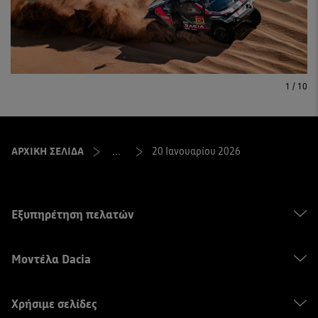
1
/
10