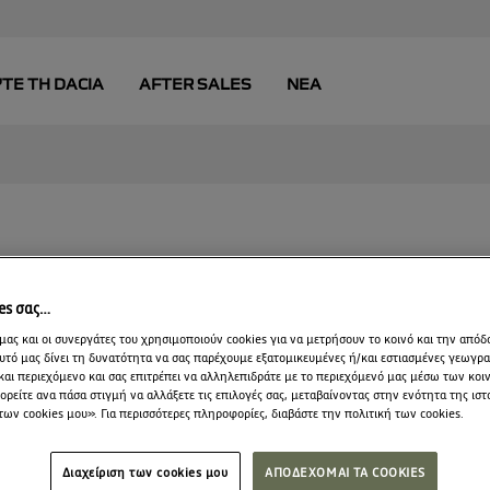
Α ΒΙΝΤΕΟ ΚΑΙ ΕΓΧΕΙ
ies σας…
ε περισσότερα σχετικά με τα χαρακτηριστι
μας και οι συνεργάτες του χρησιμοποιούν cookies για να μετρήσουν το κοινό και την απόδ
υτό μας δίνει τη δυνατότητα να σας παρέχουμε εξατομικευμένες ή/και εστιασμένες γεωγρ
γίες του Dacia μοντέλου σας, χρησιμοποι
και περιεχόμενο και σας επιτρέπει να αλληλεπιδράτε με το περιεχόμενό μας μέσω των κο
ρείτε ανα πάσα στιγμή να αλλάξετε τις επιλογές σας, μεταβαίνοντας στην ενότητα της ιστ
τικά βίντεο και κατεβάζοντας τα εγχειρίδι
των cookies μου». Για περισσότερες πληροφορίες, διαβάστε την πολιτική των cookies.
Διαχείριση των cookies μου
ΑΠΟΔΕΧΟΜΑΙ ΤΑ COOKIES