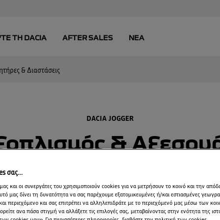
ητήρες & Διαστάσεις
DACIA JOGGER
ξοπλισμός & Αξεσου
ο εξοπλισμός του
τα αξεσουάρ του
Section tit
ies σας…
μας και οι συνεργάτες του χρησιμοποιούν cookies για να μετρήσουν το κοινό και την απόδ
υτό μας δίνει τη δυνατότητα να σας παρέχουμε εξατομικευμένες ή/και εστιασμένες γεωγρ
και περιεχόμενο και σας επιτρέπει να αλληλεπιδράτε με το περιεχόμενό μας μέσω των κο
ρείτε ανα πάσα στιγμή να αλλάξετε τις επιλογές σας, μεταβαίνοντας στην ενότητα της ιστ