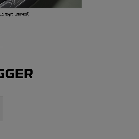
μα πορτ-μπαγκάζ
OGGER