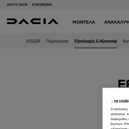
JOGGER
Παρουσίαση
Εξοπλισμός & Αξεσουάρ
Κιν
Ε
... τα cook
Ο ιστότοπός 
ιστότοπου. Α
διαφημίσεις 
δικτύων. Μπο