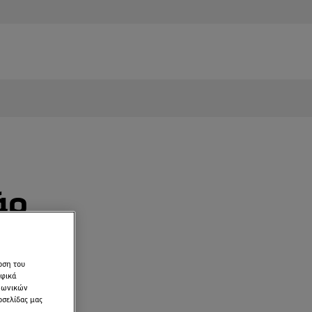
άρ
le
οση του
αφικά
ινωνικών
οσελίδας μας