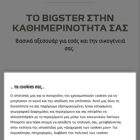
ΤΟ BIGSTER ΣΤΗΝ
ΚΑΘΗΜΕΡΙΝΟΤΗΤΑ ΣΑΣ
Βασικά αξεσουάρ για εσάς και την οικογένειά
σας.
AERO CARGO
ΠΛΕΥΡΙΚΑ
... τα cookies σας…
BOX™ DACIA
ΣΚΑΛΟΠΑΤΙΑ
Ο ιστότοπός μας και οι συνεργάτες του χρησιμοποιούν cookies για να
μετρήσουν το κοινό και την απόδοση του ιστότοπου. Αυτό μας δίνει τη
δυνατότητα να σας παρέχουμε εξατομικευμένες ή/και εστιασμένες
γεωγραφικά διαφημίσεις και περιεχόμενο και σας επιτρέπει να
αλληλεπιδράτε με το περιεχόμενό μας μέσω των κοινωνικών δικτύων.
Μπορείτε ανα πάσα στιγμή να αλλάξετε τις επιλογές σας, μεταβαίνοντας
στην ενότητα της ιστοσελίδας μας «Διαχείριση των cookies μου». Για
περισσότερες πληροφορίες, διαβάστε την πολιτική των cookies.