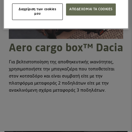
Διαχείριση των cookies
ΑΠΟΔΕΧΟΜΑΙ ΤΑ COOKIES
μου
Aero cargo box™ Dacia
Για βελτιστοποίηση της αποθηκευτικής ικανότητας,
χρησιμοποιήστε την μπαγκαζιέρα που τοποθετείται
στον κοτσαδόρο και είναι συμβατή είτε με την
πλατφόρμα μεταφοράς 2 ποδηλάτων είτε με την
ανακλινόμενη σχάρα μεταφοράς 3 ποδηλάτων.