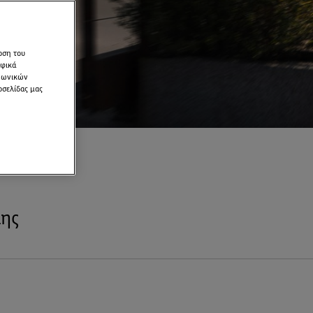
οση του
αφικά
ινωνικών
οσελίδας μας
λης